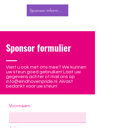
Sponsor informatie
Sponsor formulier
Viert u ook met ons mee? We kunnen
uw steun goed gebruiken! Laat uw
gegevens achter of mail ons op
info@eindhovenpride.nl
. Alvast
bedankt voor uw steun!
Voornaam
Achternaam