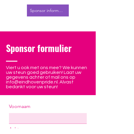
Sponsor informatie
Sponsor formulier
Viert u ook met ons mee? We kunnen
uw steun goed gebruiken! Laat uw
gegevens achter of mail ons op
info@eindhovenpride.nl
. Alvast
bedankt voor uw steun!
Voornaam
Achternaam