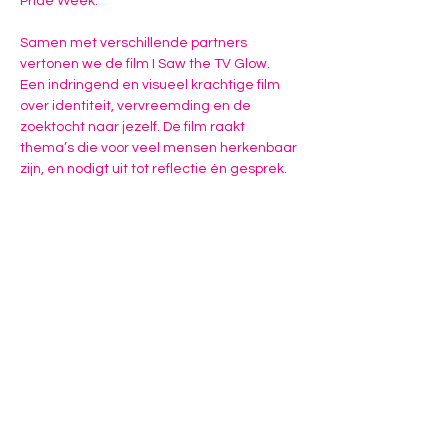
Pride Week.
Samen met verschillende partners 
vertonen we de film I Saw the TV Glow. 
Een indringend en visueel krachtige film 
over identiteit, vervreemding en de 
zoektocht naar jezelf. De film raakt 
thema’s die voor veel mensen herkenbaar 
zijn, en nodigt uit tot reflectie én gesprek.
Na afloop is er ruimte om samen na te 
praten en ervaringen te delen.
We organiseren deze avond omdat we 
geloven dat ontmoeting en verhalen 
bijdragen aan meer begrip, verbinding en 
inclusie. Juist door samen te…
Meer weergeven