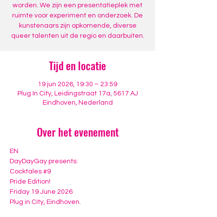
worden. We zijn een presentatieplek met
ruimte voor experiment en onderzoek. De
kunstenaars zijn opkomende, diverse
queer talenten uit de regio en daarbuiten.
Tijd en locatie
19 jun 2026, 19:30 – 23:59
Plug In City, Leidingstraat 17a, 5617 AJ
Eindhoven, Nederland
Over het evenement
EN
DayDayGay presents:
Cocktales 
#9
Pride Edition!
Friday 19 June 2026
Plug in City, Eindhoven.