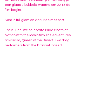
een glaasje bubbels, waarna om 20:15 de 
film begint. 
Kom in full glam en vier Pride met ons!
EN: In June, we celebrate Pride Month at 
Natlab with the iconic film The Adventures 
of Priscilla, Queen of the Desert. Two drag 
performers from the Brabant-based 
House of Salvia will be present for an 
introductory talk and will help get you into 
the mood with makeup and glitter tattoos.
From 19:00 onwards, you are welcome to…
Meer weergeven
Deel dit evenement