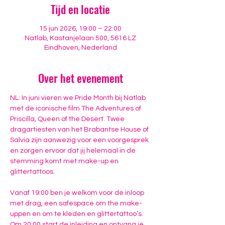
Tijd en locatie
15 jun 2026, 19:00 – 22:00
Natlab, Kastanjelaan 500, 5616 LZ
Eindhoven, Nederland
Over het evenement
NL: In juni vieren we Pride Month bij Natlab 
met de iconische film The Adventures of 
Priscilla, Queen of the Desert. Twee 
dragartiesten van het Brabantse House of 
Salvia zijn aanwezig voor een voorgesprek 
en zorgen ervoor dat jij helemaal in de 
stemming komt met make-up en 
glittertattoos.
Vanaf 19:00 ben je welkom voor de inloop 
met drag, een safespace om the make-
uppen en om te kleden en glittertattoo’s. 
Om 20:00 start de inleiding en ontvang je 