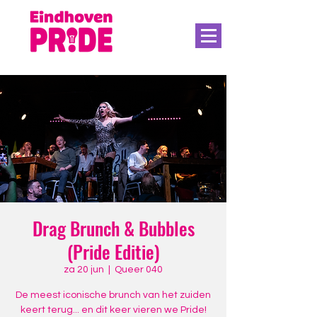
Drag Brunch & Bubbles
(Pride Editie)
za 20 jun
  |  
Queer 040
De meest iconische brunch van het zuiden
keert terug... en dit keer vieren we Pride!