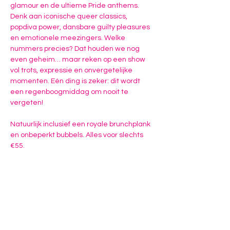
glamour en de ultieme Pride anthems. 
Denk aan iconische queer classics, 
popdiva power, dansbare guilty pleasures 
en emotionele meezingers. Welke 
nummers precies? Dat houden we nog 
even geheim… maar reken op een show 
vol trots, expressie en onvergetelijke 
momenten. Eén ding is zeker: dit wordt 
een regenboogmiddag om nooit te 
vergeten!
Natuurlijk inclusief een royale brunchplank 
en onbeperkt bubbels. Alles voor slechts 
€55.
Na de show gaat het feest vrolijk verder 
tijdens onze Brunch Afterparty. Hét 
moment voor een selfie, een dansje en 
nog meer Pride vibes!✨Meer info, inclusief 
de lineup kun je vinden op…