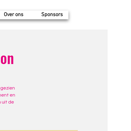
Over ons
Sponsors
ion
s gezien
ment en
 uit de