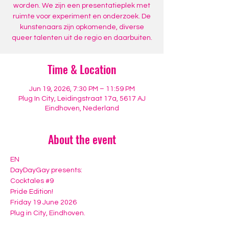
worden. We zijn een presentatieplek met
ruimte voor experiment en onderzoek. De
kunstenaars zijn opkomende, diverse
queer talenten uit de regio en daarbuiten.
Time & Location
Jun 19, 2026, 7:30 PM – 11:59 PM
Plug In City, Leidingstraat 17a, 5617 AJ
Eindhoven, Nederland
About the event
EN
DayDayGay presents:
Cocktales 
#9
Pride Edition!
Friday 19 June 2026
Plug in City, Eindhoven.