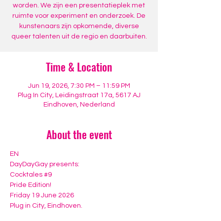
worden. We zijn een presentatieplek met
ruimte voor experiment en onderzoek. De
kunstenaars zijn opkomende, diverse
queer talenten uit de regio en daarbuiten.
Time & Location
Jun 19, 2026, 7:30 PM – 11:59 PM
Plug In City, Leidingstraat 17a, 5617 AJ
Eindhoven, Nederland
About the event
EN
DayDayGay presents:
Cocktales 
#9
Pride Edition!
Friday 19 June 2026
Plug in City, Eindhoven.