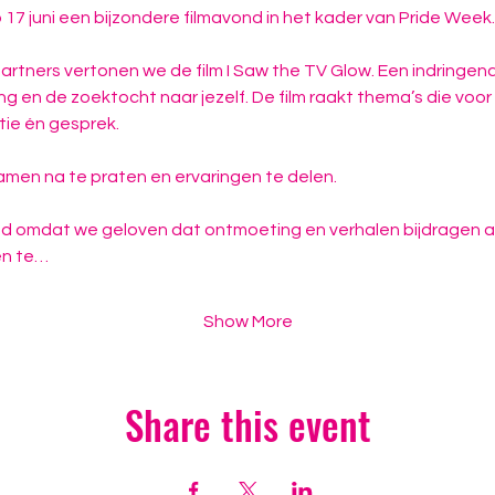
7 juni een bijzondere filmavond in het kader van Pride Week.
rtners vertonen we de film I Saw the TV Glow. Een indringend 
ing en de zoektocht naar jezelf. De film raakt thema’s die vo
ctie én gesprek.
samen na te praten en ervaringen te delen.
 omdat we geloven dat ontmoeting en verhalen bijdragen aa
en te…
Show More
Share this event