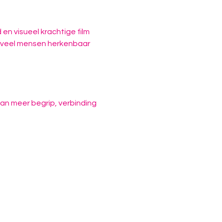
en visueel krachtige film 
or veel mensen herkenbaar 
n meer begrip, verbinding 